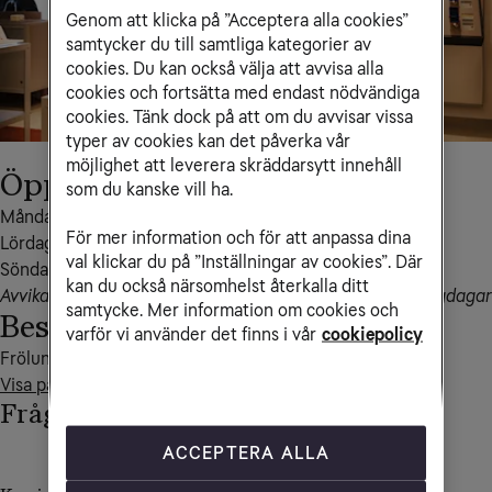
Genom att klicka på ”Acceptera alla cookies”
samtycker du till samtliga kategorier av
cookies. Du kan också välja att avvisa alla
cookies och fortsätta med endast nödvändiga
cookies. Tänk dock på att om du avvisar vissa
typer av cookies kan det påverka vår
möjlighet att leverera skräddarsytt innehåll
Öppettider
som du kanske vill ha.
Måndag – fredag 10-20

För mer information och för att anpassa dina
Lördag 10-18

val klickar du på ”Inställningar av cookies”. Där
Söndag 11-18
kan du också närsomhelst återkalla ditt
Avvikande öppettider kan förekomma i samband med helgdagar
samtycke. Mer information om cookies och
Besöksadress
varför vi använder det finns i vår
cookiepolicy
Visa på kartan
Frågor och svar
ACCEPTERA ALLA