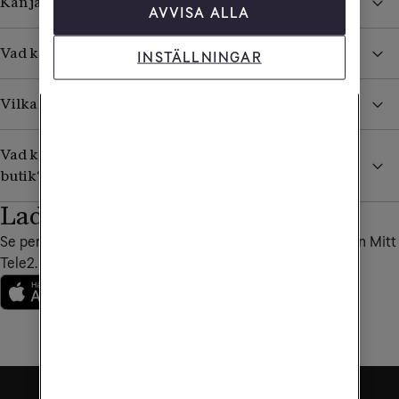
Kan jag ringa till en specifik Tele2-butik?
AVVISA ALLA
Vad kan jag få hjälp med i en Tele2-butik?
INSTÄLLNINGAR
Vilka är Tele2s återförsäljare?
Vad kan jag som företagare få hjälp med i en Tele2-
butik?
Ladda ner vår app
Se personliga erbjudanden, fakturor och annat bra i appen Mitt
Tele2.