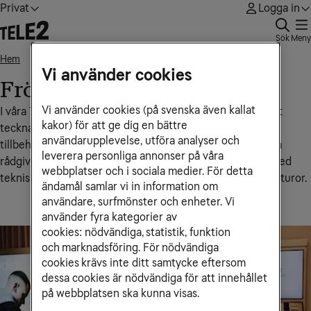
Privat
Logga in
Sök
Meny
Hem
Frölunda Torg
• • •
Vi använder cookies
Frölunda Torg
Vi använder cookies (på svenska även kallat
I våra Tele2‑butiker får du personlig hjälp med allt från att
kakor) för att ge dig en bättre
teckna eller ändra abonnemang till att köpa mobiler och
användarupplevelse, utföra analyser och
tillbehör samt bredbands- och tv-abonnemang. Du kan få
leverera personliga annonser på våra
rådgivning om vilken lösning som passar dig bäst, hjälp med
webbplatser och i sociala medier. För detta
tekniska inställningar, nummerflytt eller support kring fakturor.
ändamål samlar vi in information om
användare, surfmönster och enheter. Vi
använder fyra kategorier av
cookies: nödvändiga, statistik, funktion
och marknadsföring. För nödvändiga
cookies krävs inte ditt samtycke eftersom
dessa cookies är nödvändiga för att innehållet
på webbplatsen ska kunna visas.