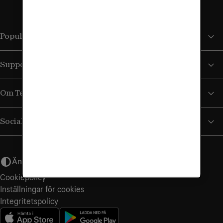
Populära sidor
Support
Om Tele2
Sociala medier
Ändra utseende
Cookiepolicy
Inställningar för cookies
Integritets­policy