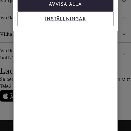
Kan jag ringa till en specifik Tele2-butik?
AVVISA ALLA
Vad kan jag få hjälp med i en Tele2-butik?
INSTÄLLNINGAR
Vilka är Tele2s återförsäljare?
Vad kan jag som företagare få hjälp med i en Tele2-
butik?
Ladda ner vår app
Se personliga erbjudanden, fakturor och annat bra i appen Mitt
Tele2.