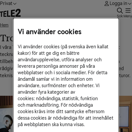
Privat
Logga in
Sök
Meny
Hem
Trollhättan, Etage
• • •
Vi använder cookies
Trollhättan, Etage
Vi använder cookies (på svenska även kallat
I våra Tele2‑butiker får du personlig hjälp med allt från att
kakor) för att ge dig en bättre
teckna eller ändra abonnemang till att köpa mobiler och
användarupplevelse, utföra analyser och
tillbehör samt bredbands- och tv-abonnemang. Du kan få
leverera personliga annonser på våra
rådgivning om vilken lösning som passar dig bäst, hjälp med
webbplatser och i sociala medier. För detta
tekniska inställningar, nummerflytt eller support kring fakturor.
ändamål samlar vi in information om
användare, surfmönster och enheter. Vi
använder fyra kategorier av
cookies: nödvändiga, statistik, funktion
och marknadsföring. För nödvändiga
cookies krävs inte ditt samtycke eftersom
dessa cookies är nödvändiga för att innehållet
på webbplatsen ska kunna visas.