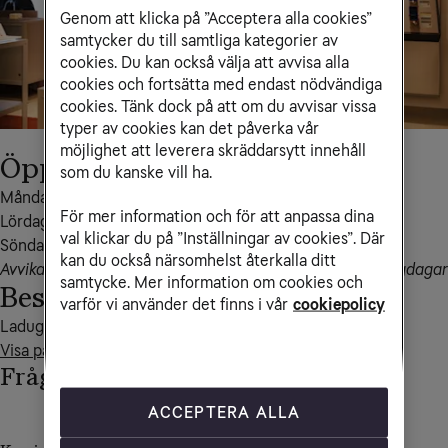
Genom att klicka på ”Acceptera alla cookies”
samtycker du till samtliga kategorier av
cookies. Du kan också välja att avvisa alla
cookies och fortsätta med endast nödvändiga
cookies. Tänk dock på att om du avvisar vissa
typer av cookies kan det påverka vår
möjlighet att leverera skräddarsytt innehåll
Öppettider
som du kanske vill ha.
Måndag – fredag 10-19

För mer information och för att anpassa dina
Lördag 10-17

val klickar du på ”Inställningar av cookies”. Där
Söndag 11-17
kan du också närsomhelst återkalla ditt
Avvikande öppettider kan förekomma i samband med helgdagar
samtycke. Mer information om cookies och
Besöksadress
varför vi använder det finns i vår
cookiepolicy
Visa på kartan
Frågor och svar
ACCEPTERA ALLA