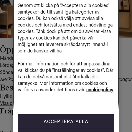
Genom att klicka på ”Acceptera alla cookies”
samtycker du till samtliga kategorier av
cookies. Du kan också välja att avvisa alla
cookies och fortsätta med endast nödvändiga
cookies. Tänk dock på att om du avvisar vissa
typer av cookies kan det påverka vår
möjlighet att leverera skräddarsytt innehåll
Öppettider
som du kanske vill ha.
Måndag – fredag 10-20

För mer information och för att anpassa dina
Lördag 10-20

val klickar du på ”Inställningar av cookies”. Där
Söndag 10-20
kan du också närsomhelst återkalla ditt
Avvikande öppettider kan förekomma i samband med helgdagar
samtycke. Mer information om cookies och
Besöksadress
varför vi använder det finns i vår
cookiepolicy
Visa på kartan
Frågor och svar
ACCEPTERA ALLA