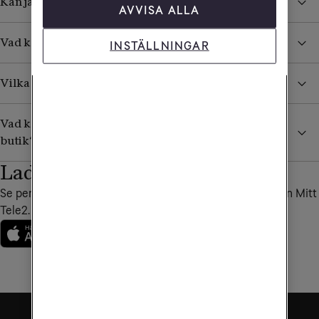
Kan jag ringa till en specifik Tele2-butik?
AVVISA ALLA
Vad kan jag få hjälp med i en Tele2-butik?
INSTÄLLNINGAR
Vilka är Tele2s återförsäljare?
Vad kan jag som företagare få hjälp med i en Tele2-
butik?
Ladda ner vår app
Se personliga erbjudanden, fakturor och annat bra i appen Mitt
Tele2.