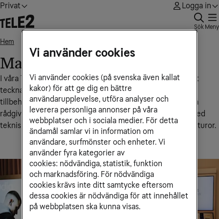
Privat
Logga in
Sök
Meny
Hem
Malmö, Emporia
• • •
Vi använder cookies
Malmö, Emporia
Vi använder cookies (på svenska även kallat
I våra Tele2‑butiker får du personlig hjälp med allt från att
kakor) för att ge dig en bättre
teckna eller ändra abonnemang till att köpa mobiler och
användarupplevelse, utföra analyser och
tillbehör samt bredbands- och tv-abonnemang. Du kan få
leverera personliga annonser på våra
rådgivning om vilken lösning som passar dig bäst, hjälp med
webbplatser och i sociala medier. För detta
tekniska inställningar, nummerflytt eller support kring fakturor.
ändamål samlar vi in information om
användare, surfmönster och enheter. Vi
använder fyra kategorier av
cookies: nödvändiga, statistik, funktion
och marknadsföring. För nödvändiga
cookies krävs inte ditt samtycke eftersom
dessa cookies är nödvändiga för att innehållet
på webbplatsen ska kunna visas.