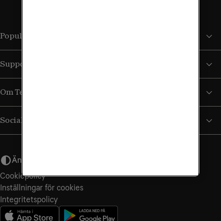
Populära sidor
Support
Om Tele2
Sociala medier
Ändra utseende
Cookiepolicy
Inställningar för cookies
Integritets­policy