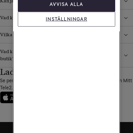
Kan jag ringa till en specifik Tele2-butik?
AVVISA ALLA
Vad kan jag få hjälp med i en Tele2-butik?
INSTÄLLNINGAR
Vilka är Tele2s återförsäljare?
Vad kan jag som företagare få hjälp med i en Tele2-
butik?
Ladda ner vår app
Se personliga erbjudanden, fakturor och annat bra i appen Mitt
Tele2.