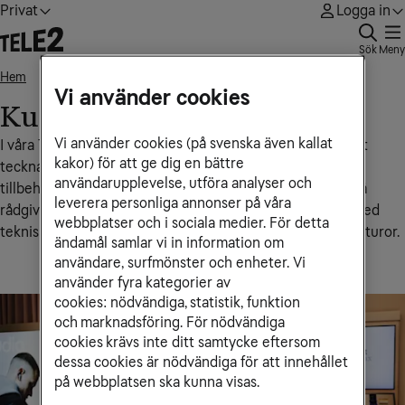
Privat
Logga in
Sök
Meny
Hem
Kungälv, Kongahälla
• • •
Vi använder cookies
Kungälv, Kongahälla
Vi använder cookies (på svenska även kallat
I våra Tele2‑butiker får du personlig hjälp med allt från att
kakor) för att ge dig en bättre
teckna eller ändra abonnemang till att köpa mobiler och
användarupplevelse, utföra analyser och
tillbehör samt bredbands- och tv-abonnemang. Du kan få
leverera personliga annonser på våra
rådgivning om vilken lösning som passar dig bäst, hjälp med
webbplatser och i sociala medier. För detta
tekniska inställningar, nummerflytt eller support kring fakturor.
ändamål samlar vi in information om
användare, surfmönster och enheter. Vi
använder fyra kategorier av
cookies: nödvändiga, statistik, funktion
och marknadsföring. För nödvändiga
cookies krävs inte ditt samtycke eftersom
dessa cookies är nödvändiga för att innehållet
på webbplatsen ska kunna visas.