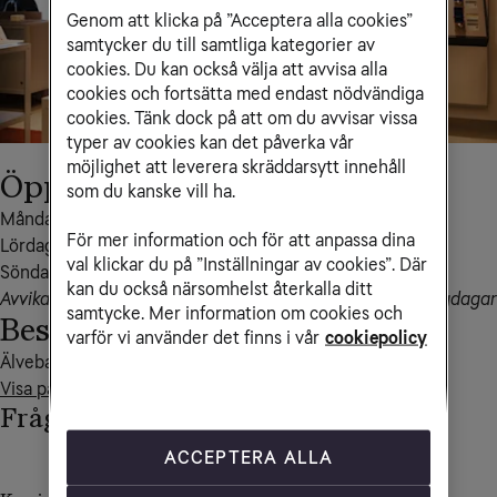
Genom att klicka på ”Acceptera alla cookies”
samtycker du till samtliga kategorier av
cookies. Du kan också välja att avvisa alla
cookies och fortsätta med endast nödvändiga
cookies. Tänk dock på att om du avvisar vissa
typer av cookies kan det påverka vår
möjlighet att leverera skräddarsytt innehåll
Öppettider
som du kanske vill ha.
Måndag – fredag 10-19

För mer information och för att anpassa dina
Lördag 10-18

val klickar du på ”Inställningar av cookies”. Där
Söndag 10-18
kan du också närsomhelst återkalla ditt
Avvikande öppettider kan förekomma i samband med helgdagar
samtycke. Mer information om cookies och
Besöksadress
varför vi använder det finns i vår
cookiepolicy
Visa på kartan
Frågor och svar
ACCEPTERA ALLA