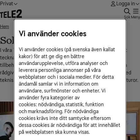
Privat
Logga in
Sök
Meny
Hem
Solna, Mall of Scandinavia
• • •
Vi använder cookies
Solna, Mall of Scandinavia
Vi använder cookies (på svenska även kallat
I våra Tele2‑butiker får du personlig hjälp med allt från att
kakor) för att ge dig en bättre
teckna eller ändra abonnemang till att köpa mobiler och
användarupplevelse, utföra analyser och
tillbehör samt bredbands- och tv-abonnemang. Du kan få
leverera personliga annonser på våra
rådgivning om vilken lösning som passar dig bäst, hjälp med
webbplatser och i sociala medier. För detta
tekniska inställningar, nummerflytt eller support kring fakturor.
ändamål samlar vi in information om
användare, surfmönster och enheter. Vi
använder fyra kategorier av
cookies: nödvändiga, statistik, funktion
och marknadsföring. För nödvändiga
cookies krävs inte ditt samtycke eftersom
dessa cookies är nödvändiga för att innehållet
på webbplatsen ska kunna visas.