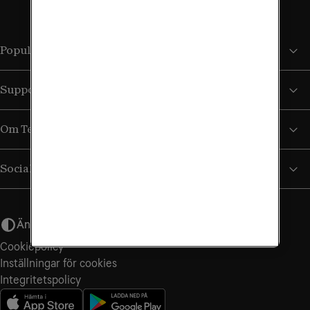
Populära sidor
Support
Om Tele2
Sociala medier
Ändra utseende
Cookiepolicy
Inställningar för cookies
Integritets­policy