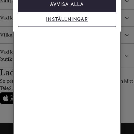
Kan jag ringa till en specifik Tele2-butik?
AVVISA ALLA
Vad kan jag få hjälp med i en Tele2-butik?
INSTÄLLNINGAR
Vilka är Tele2s återförsäljare?
Vad kan jag som företagare få hjälp med i en Tele2-
butik?
Ladda ner vår app
Se personliga erbjudanden, fakturor och annat bra i appen Mitt
Tele2.