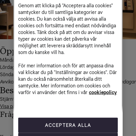
Genom att klicka på ”Acceptera alla cookies”
samtycker du till samtliga kategorier av
cookies. Du kan också välja att avvisa alla
cookies och fortsätta med endast nödvändiga
cookies. Tänk dock på att om du avvisar vissa
typer av cookies kan det påverka vår
möjlighet att leverera skräddarsytt innehåll
Öppettider
som du kanske vill ha.
Måndag – fredag 10-21

För mer information och för att anpassa dina
Lördag 10-21

val klickar du på ”Inställningar av cookies”. Där
Söndag 10-21
kan du också närsomhelst återkalla ditt
Avvikande öppettider kan förekomma i samband med helgdagar
samtycke. Mer information om cookies och
Besöksadress
varför vi använder det finns i vår
cookiepolicy
Visa på kartan
Frågor och svar
ACCEPTERA ALLA