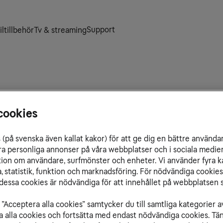
Support
ltillbehör
Tv & streaming
cookies
kna eller ändra abonnemang till att
. Du kan få rådgivning om vilken
(på svenska även kallat kakor) för att ge dig en bättre använda
ummerflytt eller support kring
ra personliga annonser på våra webbplatser och i sociala medie
ation om användare, surfmönster och enheter. Vi använder fyra k
 statistik, funktion och marknadsföring. För nödvändiga cookies 
essa cookies är nödvändiga för att innehållet på webbplatsen s
”Acceptera alla cookies” samtycker du till samtliga kategorier a
isa alla cookies och fortsätta med endast nödvändiga cookies. Tä