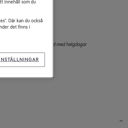
tt innehåll som du
der
ies”. Där kan du också
-20

der det finns i
er kan förekomma i samband med helgdagar
dress
INSTÄLLNINGAR