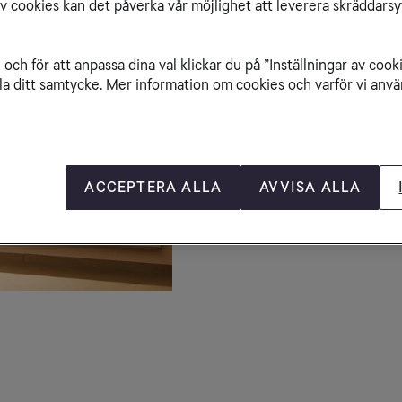
av cookies kan det påverka vår möjlighet att leverera skräddarsy
Öppetti
och för att anpassa dina val klickar du på ”Inställningar av cook
Måndag – fredag 10
la ditt samtycke. Mer information om cookies och varför vi använ
Lördag 10-18

Söndag 10-18
Avvikande öppettid
Besöksa
ACCEPTERA ALLA
AVVISA ALLA
Visa på kartan