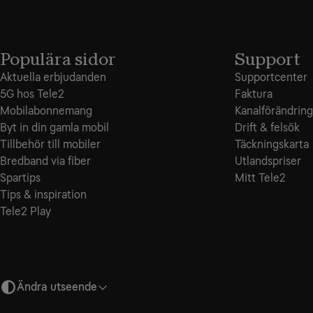
Populära sidor
Support
Aktuella erbjudanden
Supportcenter
5G hos Tele2
Faktura
Mobilabonnemang
Kanalförändring
Byt in din gamla mobil
Drift & felsök
Tillbehör till mobiler
Täckningskarta
Bredband via fiber
Utlandspriser
Spartips
Mitt Tele2
Tips & inspiration
Tele2 Play
Ändra utseende