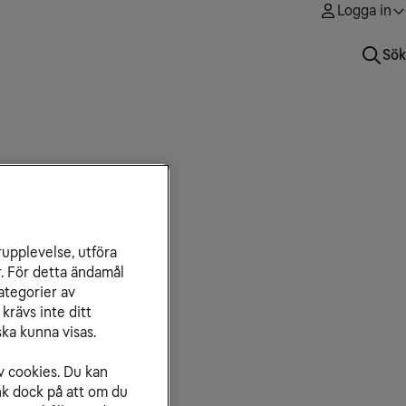
Logga in
Sök
rupplevelse, utföra
r. För detta ändamål
ategorier av
krävs inte ditt
ka kunna visas.
v cookies. Du kan
nk dock på att om du