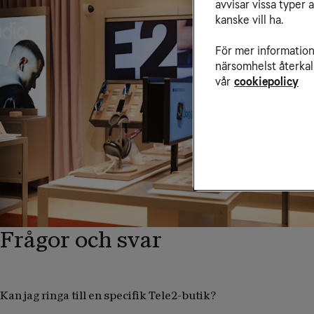
avvisar vissa typer 
kanske vill ha.
För mer information 
närsomhelst återkal
vår
cookiepolicy
Frågor och svar
Kan jag ringa till en specifik Tele2-butik?