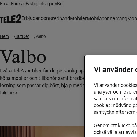
Privat
Företag
Fastighetsägare/Brf
Erbjudanden
Bredband
Mobiler
Mobilabonnemang
Mobi
Hem
Butiker
Valbo
Valbo
Vi använder 
I våra Tele2‑butiker får du personlig hjälp med allt från att tec
köpa mobiler och tillbehör samt bredbands- och tv-abonnemang
Vi använder cookies 
lösning som passar dig bäst, hjälp med tekniska inställningar, n
analyser och levere
fakturor.
samlar vi in inform
cookies: nödvändiga,
samtycke eftersom d
Genom att klicka på 
också välja att avv