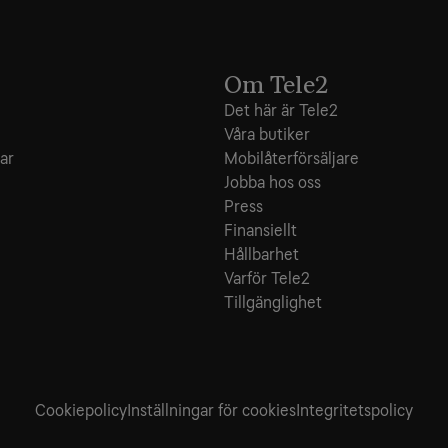
Om Tele2
Det här är Tele2
Våra butiker
ar
Mobilåterförsäljare
Jobba hos oss
Press
Finansiellt
Hållbarhet
Varför Tele2
Tillgänglighet
Cookiepolicy
Inställningar för cookies
Integritets­policy