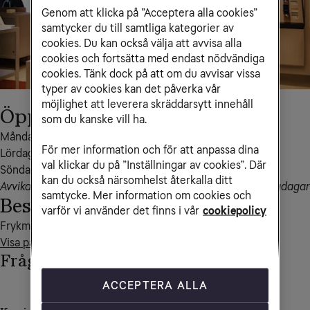
Genom att klicka på ”Acceptera alla cookies”
samtycker du till samtliga kategorier av
cookies. Du kan också välja att avvisa alla
cookies och fortsätta med endast nödvändiga
cookies. Tänk dock på att om du avvisar vissa
typer av cookies kan det påverka vår
möjlighet att leverera skräddarsytt innehåll
Öppettider
som du kanske vill ha.
Måndag – fredag 10-20

För mer information och för att anpassa dina
Lördag 10-18

val klickar du på ”Inställningar av cookies”. Där
Söndag 10-18
kan du också närsomhelst återkalla ditt
Avvikande öppettider kan förekomma i samband med helgdagar
samtycke. Mer information om cookies och
Besöksadress
varför vi använder det finns i vår
cookiepolicy
Visa på kartan
Frågor och svar
ACCEPTERA ALLA