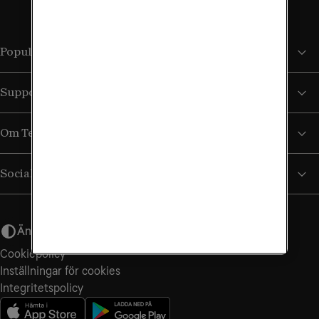
Populära sidor
Support
Om Tele2
Sociala medier
Ändra utseende
Cookiepolicy
Inställningar för cookies
Integritets­policy