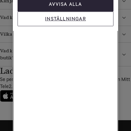
Kan jag ringa till en specifik Tele2-butik?
AVVISA ALLA
Vad kan jag få hjälp med i en Tele2-butik?
INSTÄLLNINGAR
Vilka är Tele2s återförsäljare?
Vad kan jag som företagare få hjälp med i en Tele2-
butik?
Ladda ner vår app
Se personliga erbjudanden, fakturor och annat bra i appen Mitt
Tele2.