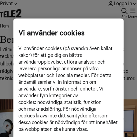
Privat
Logga in
Sök
Meny
Hem
Bergvik
• • •
Vi använder cookies
Bergvik
Vi använder cookies (på svenska även kallat
I våra Tele2‑butiker får du personlig hjälp med allt från att
kakor) för att ge dig en bättre
teckna eller ändra abonnemang till att köpa mobiler och
användarupplevelse, utföra analyser och
tillbehör samt bredbands- och tv-abonnemang. Du kan få
leverera personliga annonser på våra
rådgivning om vilken lösning som passar dig bäst, hjälp med
webbplatser och i sociala medier. För detta
tekniska inställningar, nummerflytt eller support kring fakturor.
ändamål samlar vi in information om
användare, surfmönster och enheter. Vi
använder fyra kategorier av
cookies: nödvändiga, statistik, funktion
och marknadsföring. För nödvändiga
cookies krävs inte ditt samtycke eftersom
dessa cookies är nödvändiga för att innehållet
på webbplatsen ska kunna visas.