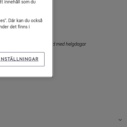
tt innehåll som du
der
ies”. Där kan du också
-20

der det finns i
er kan förekomma i samband med helgdagar
dress
INSTÄLLNINGAR