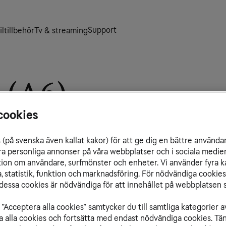
Support
ltillbehör
Tv & streaming
 (A6)
cookies
kna eller ändra abonnemang till att
. Du kan få rådgivning om vilken
(på svenska även kallat kakor) för att ge dig en bättre använda
ummerflytt eller support kring
ra personliga annonser på våra webbplatser och i sociala medie
ation om användare, surfmönster och enheter. Vi använder fyra k
 statistik, funktion och marknadsföring. För nödvändiga cookies 
essa cookies är nödvändiga för att innehållet på webbplatsen s
”Acceptera alla cookies” samtycker du till samtliga kategorier a
isa alla cookies och fortsätta med endast nödvändiga cookies. Tä