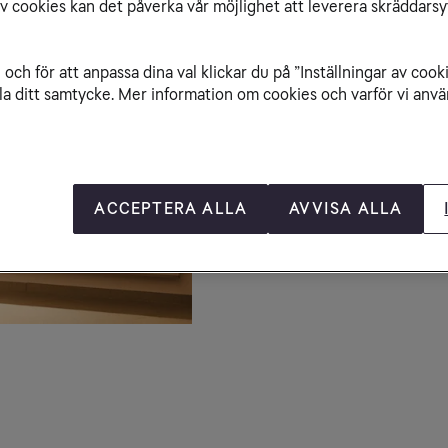
av cookies kan det påverka vår möjlighet att leverera skräddarsy
Öppetti
och för att anpassa dina val klickar du på ”Inställningar av cook
Måndag – fredag 10
la ditt samtycke. Mer information om cookies och varför vi använ
Lördag 10-18

Söndag 11-17
Avvikande öppettid
Besöksa
ACCEPTERA ALLA
AVVISA ALLA
Visa på kartan