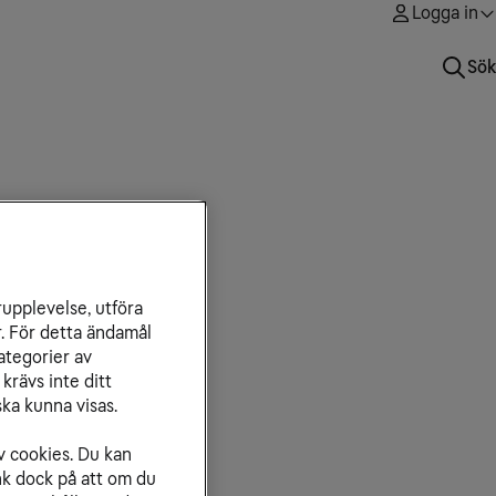
Logga in
Sök
rupplevelse, utföra
r. För detta ändamål
ategorier av
krävs inte ditt
ka kunna visas.
v cookies. Du kan
nk dock på att om du