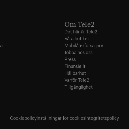
Om Tele2
Det här är Tele2
Våra butiker
ar
Mobilåterförsäljare
Jobba hos oss
Press
Finansiellt
Hållbarhet
Varför Tele2
Tillgänglighet
Cookiepolicy
Inställningar för cookies
Integritets­policy