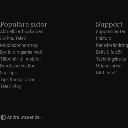
Populära sidor
Support
Aktuella erbjudanden
Supportcenter
5G hos Tele2
Faktura
Mobilabonnemang
Kanalförändring
Byt in din gamla mobil
Drift & felsök
Tillbehör till mobiler
Täckningskarta
Bredband via fiber
Utlandspriser
Spartips
Mitt Tele2
Tips & inspiration
Tele2 Play
Ändra utseende