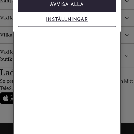
Kan jag ringa till en specifik Tele2-butik?
AVVISA ALLA
Vad kan jag få hjälp med i en Tele2-butik?
INSTÄLLNINGAR
Vilka är Tele2s återförsäljare?
Vad kan jag som företagare få hjälp med i en Tele2-
butik?
Ladda ner vår app
Se personliga erbjudanden, fakturor och annat bra i appen Mitt
Tele2.