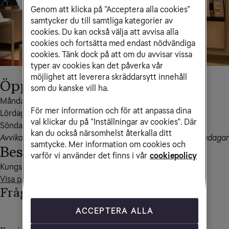
Genom att klicka på ”Acceptera alla cookies”
samtycker du till samtliga kategorier av
cookies. Du kan också välja att avvisa alla
cookies och fortsätta med endast nödvändiga
cookies. Tänk dock på att om du avvisar vissa
typer av cookies kan det påverka vår
möjlighet att leverera skräddarsytt innehåll
Öppettider
som du kanske vill ha.
Måndag – fredag 10-19

För mer information och för att anpassa dina
Lördag 10-17

val klickar du på ”Inställningar av cookies”. Där
Söndag 12-16
kan du också närsomhelst återkalla ditt
Avvikande öppettider kan förekomma i samband med helgdagar
samtycke. Mer information om cookies och
Besöksadress
varför vi använder det finns i vår
cookiepolicy
Visa på kartan
Frågor och svar
ACCEPTERA ALLA