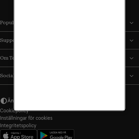
Populära sidor
Support
Om Tele2
Sociala medier
Ändra utseende
Cookiepolicy
Inställningar för cookies
Integritets­policy