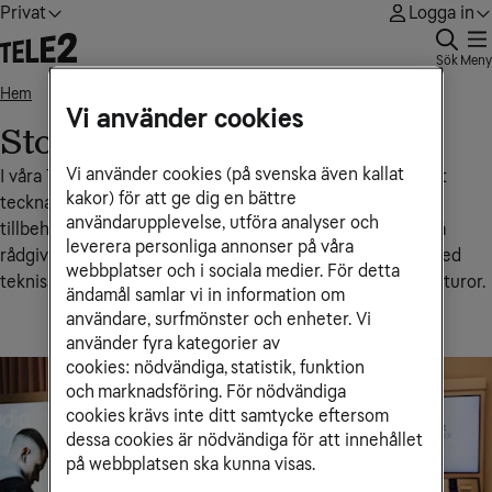
Privat
Logga in
Sök
Meny
Hem
Stockholm, Kungsgatan 35
• • •
Vi använder cookies
Stockholm, Kungsgatan 35
Vi använder cookies (på svenska även kallat
I våra Tele2‑butiker får du personlig hjälp med allt från att
kakor) för att ge dig en bättre
teckna eller ändra abonnemang till att köpa mobiler och
användarupplevelse, utföra analyser och
tillbehör samt bredbands- och tv-abonnemang. Du kan få
leverera personliga annonser på våra
rådgivning om vilken lösning som passar dig bäst, hjälp med
webbplatser och i sociala medier. För detta
tekniska inställningar, nummerflytt eller support kring fakturor.
ändamål samlar vi in information om
användare, surfmönster och enheter. Vi
använder fyra kategorier av
cookies: nödvändiga, statistik, funktion
och marknadsföring. För nödvändiga
cookies krävs inte ditt samtycke eftersom
dessa cookies är nödvändiga för att innehållet
på webbplatsen ska kunna visas.