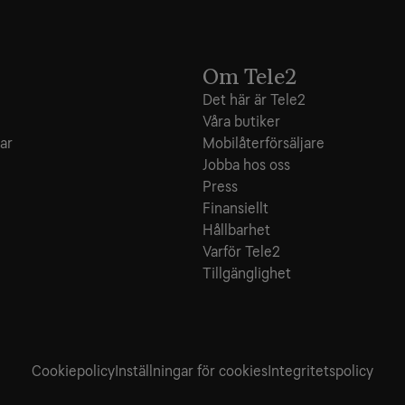
Om Tele2
Det här är Tele2
Våra butiker
ar
Mobilåterförsäljare
Jobba hos oss
Press
Finansiellt
Hållbarhet
Varför Tele2
Tillgänglighet
Cookiepolicy
Inställningar för cookies
Integritets­policy