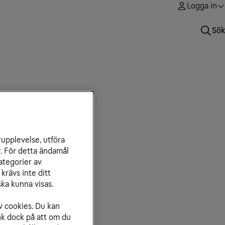
Logga in
Sök
rupplevelse, utföra
r. För detta ändamål
ategorier av
krävs inte ditt
ka kunna visas.
v cookies. Du kan
nk dock på att om du