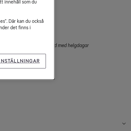
tt innehåll som du
der
ies”. Där kan du också
-20

der det finns i
er kan förekomma i samband med helgdagar
dress
INSTÄLLNINGAR