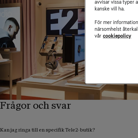
avvisar vissa typer 
kanske vill ha.
För mer information 
närsomhelst återkal
vår
cookiepolicy
Frågor och svar
Kan jag ringa till en specifik Tele2-butik?