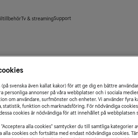
Support
ltillbehör
Tv & streaming
cookies
kna eller ändra abonnemang till att
. Du kan få rådgivning om vilken
(på svenska även kallat kakor) för att ge dig en bättre använda
ummerflytt eller support kring
ra personliga annonser på våra webbplatser och i sociala medie
ation om användare, surfmönster och enheter. Vi använder fyra k
 statistik, funktion och marknadsföring. För nödvändiga cookies 
essa cookies är nödvändiga för att innehållet på webbplatsen s
”Acceptera alla cookies” samtycker du till samtliga kategorier a
isa alla cookies och fortsätta med endast nödvändiga cookies. Tä