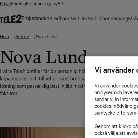
Privat
Företag
Fastighetsägare/Brf
Erbjudanden
Bredband
Mobiler
Mobilabonnemang
Mobi
Hem
Butiker
Nova Lund
Nova Lund
Vi använder 
I våra Tele2‑butiker får du personlig hjälp med allt från att tec
köpa mobiler och tillbehör samt bredbands- och tv-abonnemang
Vi använder cookies 
lösning som passar dig bäst, hjälp med tekniska inställningar, n
analyser och levere
fakturor.
samlar vi in inform
cookies: nödvändiga,
samtycke eftersom d
Genom att klicka på 
också välja att avv