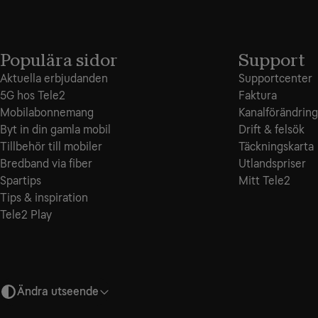
Populära sidor
Support
Aktuella erbjudanden
Supportcenter
5G hos Tele2
Faktura
Mobilabonnemang
Kanalförändring
Byt in din gamla mobil
Drift & felsök
Tillbehör till mobiler
Täckningskarta
Bredband via fiber
Utlandspriser
Spartips
Mitt Tele2
Tips & inspiration
Tele2 Play
Ändra utseende