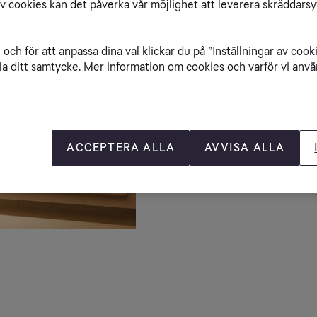
av cookies kan det påverka vår möjlighet att leverera skräddarsy
Öppetti
och för att anpassa dina val klickar du på ”Inställningar av cook
Måndag – fredag 10
la ditt samtycke. Mer information om cookies och varför vi använ
Lördag 10-18

Söndag 10-18
Avvikande öppettid
Besöksa
ACCEPTERA ALLA
AVVISA ALLA
Visa på kartan