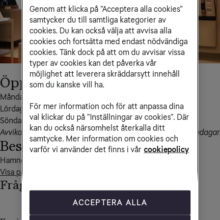
Genom att klicka på ”Acceptera alla cookies”
samtycker du till samtliga kategorier av
cookies. Du kan också välja att avvisa alla
cookies och fortsätta med endast nödvändiga
cookies. Tänk dock på att om du avvisar vissa
typer av cookies kan det påverka vår
möjlighet att leverera skräddarsytt innehåll
Öppettider
som du kanske vill ha.
Måndag – fredag 10-20

För mer information och för att anpassa dina
Lördag 10-19

val klickar du på ”Inställningar av cookies”. Där
Söndag 10-19
kan du också närsomhelst återkalla ditt
Avvikande öppettider kan förekomma i samband med helgdagar
samtycke. Mer information om cookies och
Besöksadress
varför vi använder det finns i vår
cookiepolicy
Visa på kartan
Frågor och svar
ACCEPTERA ALLA