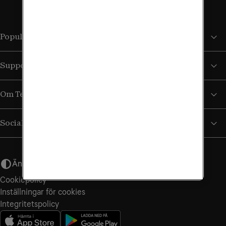
Populära sidor
Support
Om Tele2
Sociala medier
Ändra utseende
Cookiepolicy
Inställningar för cookies
Integritets­policy