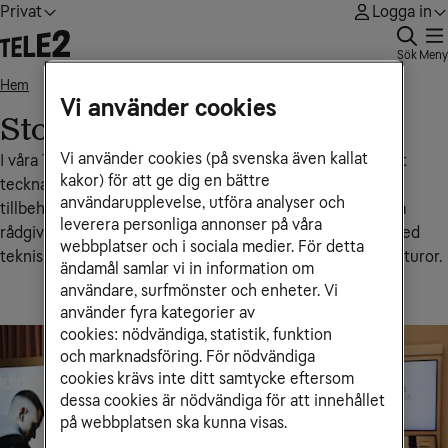
Privat
Logga in
Sök
Meny
Hem
Stockholm, Gallerian
• • •
Vi använder cookies
Stockholm, Gallerian
Vi använder cookies (på svenska även kallat
I våra Tele2‑butiker får du personlig hjälp med allt från att
kakor) för att ge dig en bättre
teckna eller ändra abonnemang till att köpa mobiler och
användarupplevelse, utföra analyser och
tillbehör samt bredbands- och tv-abonnemang. Du kan få
leverera personliga annonser på våra
rådgivning om vilken lösning som passar dig bäst, hjälp med
webbplatser och i sociala medier. För detta
tekniska inställningar, nummerflytt eller support kring fakturor.
ändamål samlar vi in information om
användare, surfmönster och enheter. Vi
använder fyra kategorier av
cookies: nödvändiga, statistik, funktion
och marknadsföring. För nödvändiga
cookies krävs inte ditt samtycke eftersom
dessa cookies är nödvändiga för att innehållet
på webbplatsen ska kunna visas.