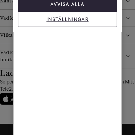
Kan jag ringa till en specifik Tele2-butik?
AVVISA ALLA
Vad kan jag få hjälp med i en Tele2-butik?
INSTÄLLNINGAR
Vilka är Tele2s återförsäljare?
Vad kan jag som företagare få hjälp med i en Tele2-
butik?
Ladda ner vår app
Se personliga erbjudanden, fakturor och annat bra i appen Mitt
Tele2.